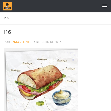
Skip to content
I16
i16
POR
EXMO.CLIENTE
·
5 DE JULHO DE 2015