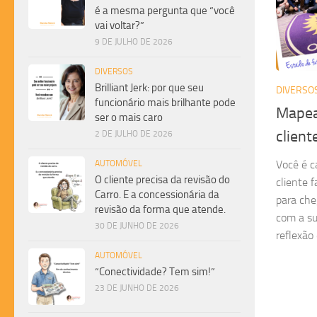
é a mesma pergunta que “você
vai voltar?”
9 DE JULHO DE 2026
DIVERSOS
Brilliant Jerk: por que seu
DIVERSO
funcionário mais brilhante pode
Mapea
ser o mais caro
client
2 DE JULHO DE 2026
Você é c
AUTOMÓVEL
O cliente precisa da revisão do
cliente 
Carro. E a concessionária da
para che
revisão da forma que atende.
com a su
30 DE JUNHO DE 2026
reflexão 
AUTOMÓVEL
“Conectividade? Tem sim!”
23 DE JUNHO DE 2026