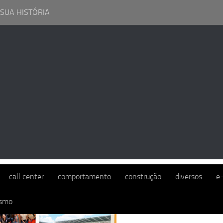
 SUA HISTÓRIA
UIVO MENSAL:
FEVEREIRO 2020
call center
comportamento
construção
diversos
e
ismo