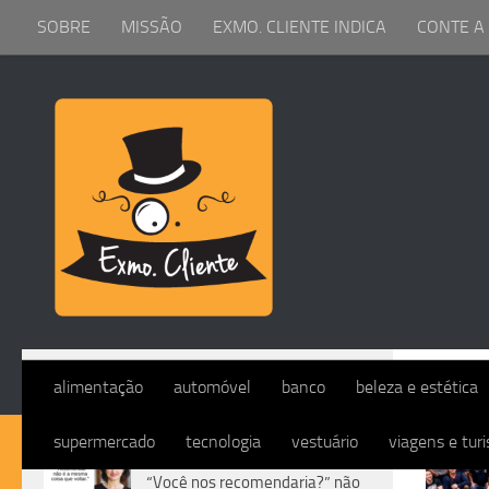
SOBRE
MISSÃO
EXMO. CLIENTE INDICA
CONTE A
Skip to content
ARQ
alimentação
automóvel
banco
beleza e estética
supermercado
tecnologia
vestuário
viagens e tur
DIVERSOS
“Você nos recomendaria?” não