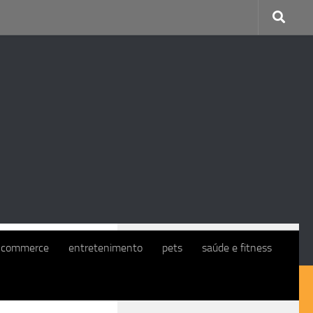
CONTINUE COM O EXMO. CLIENTE
-commerce
entretenimento
pets
saúde e fitness