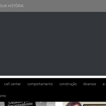
 SUA HISTÓRIA
UIVO MENSAL:
MAIO 2022
call center
comportamento
construção
diversos
e
ismo