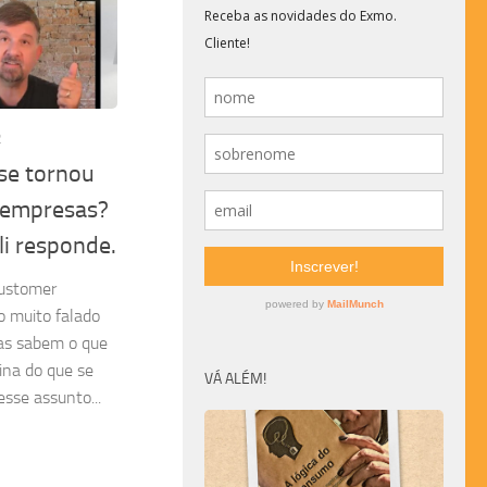
2
se tornou
 empresas?
li responde.
Customer
o muito falado
as sabem o que
ina do que se
VÁ ALÉM!
sse assunto...