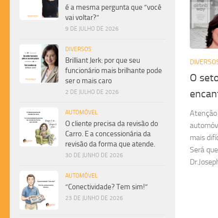
é a mesma pergunta que “você
vai voltar?”
9 DE JULHO DE 2026
DIVERSOS
Brilliant Jerk: por que seu
DIVERSO
funcionário mais brilhante pode
O seto
ser o mais caro
encant
2 DE JULHO DE 2026
Atenção 
AUTOMÓVEL
O cliente precisa da revisão do
automóve
Carro. E a concessionária da
mais difí
revisão da forma que atende.
Será que
30 DE JUNHO DE 2026
Dr.Joseph
AUTOMÓVEL
“Conectividade? Tem sim!”
23 DE JUNHO DE 2026