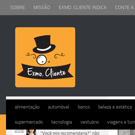
SOBRE
MISSÃO
EXMO. CLIENTE INDICA
CONTE A
Skip to content
ARQ
alimentação
automóvel
banco
beleza e estética
supermercado
tecnologia
vestuário
viagens e tur
DIVERSOS
“Você nos recomendaria?” não