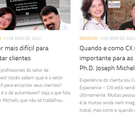
S
11 DE MAIO DE 2022
DIVERSOS
3 DE MAIO DE 202
r mais difícil para
Quando e como CX 
ar clientes
importante para as
Ph.D. Joseph Michel
profissionais do setor de
is! Vocês sabem qual é o setor
Experiência do cliente (ou 
cil para encantar seus clientes?
Experience – CX) está send
 é o de automóveis? Veja o que fala
últimamente. Muitas pesso
 Michelli, que não só trabalhou...
é (e muitas ainda nem imag
trata), mas como e quando e