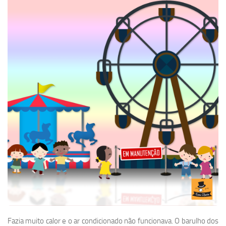
Fazia muito calor e o ar condicionado não funcionava. O barulho dos