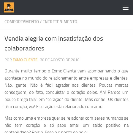
Skip to content
COMPORTAMENTO
/
ENTRETENIMENTO
Vendia alegria com insatisfação dos
colaboradores
POR
EXMO.CLIENTE
·
30 DE AGOSTO DE 2016
Durante muito tempo o Exmo.Cliente vem acompanhando o que
acontece no mundo do relacionamento entre empresas e clientes.
Não, gente! Não é fácil agradar aos clientes. Poucas marcas
conseguem, de fato, conquistar o coração deles. Ah! Parece um
pouco brega falar em “coração” do cliente. Mas confie! Os clientes
têm coração, viu! E coração está relacionado com amor.
Mas como uma empresa quer se relacionar com seres humanos se
não tem coração e só sabe amar um saldo positivo na
contabilidade? Pois é. Esse é o ponto de hoje.