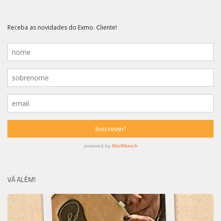
VÁ ALÉM!