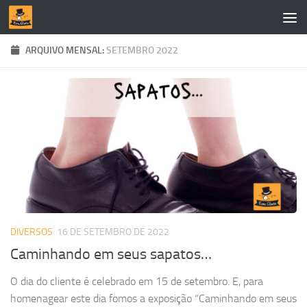
Skip to content
ARQUIVO MENSAL:
SETEMBRO 2022
DIVERSOS
16 DE SETEMBRO DE 2022
Caminhando em seus sapatos…
O dia do cliente é celebrado em 15 de setembro. E, para
homenagear este dia fomos a exposição “Caminhando em seus