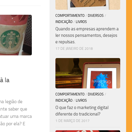
COMPORTAMENTO
/
DIVERSOS
/
INDICAÇÃO
/
LIVROS
Quando as empresas aprendem a
ler nossos pensamentos, desejos
e repulsas.
17 DE JANEIRO DE 2018
à la
COMPORTAMENTO
/
DIVERSOS
/
INDICAÇÃO
/
LIVROS
a legião de
O que faz o marketing digital
ante saber que
diferente do tradicional?
tatuar uma marca
1 DE MARÇO DE 2017
ão por ela? E