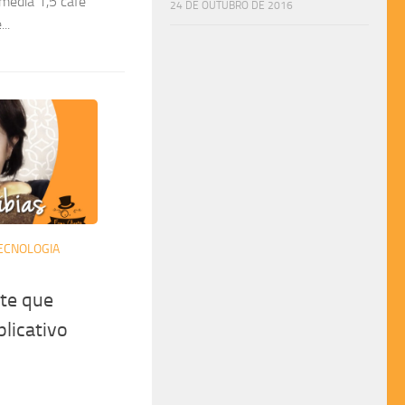
édia 1,5 café
24 DE OUTUBRO DE 2016
..
ECNOLOGIA
nte que
licativo