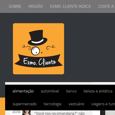
SOBRE
MISSÃO
EXMO. CLIENTE INDICA
CONTE A
Skip to content
CAT
alimentação
automóvel
banco
beleza e estética
supermercado
tecnologia
vestuário
viagens e tur
DIVERSOS
“Você nos recomendaria?” não