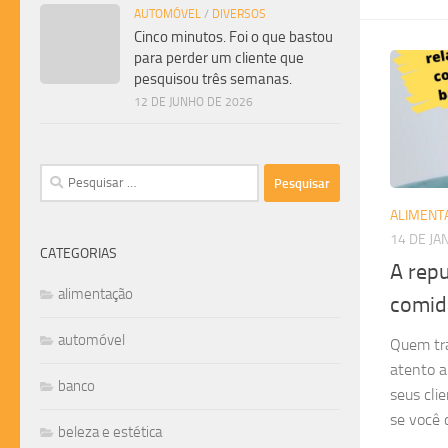
AUTOMÓVEL
/
DIVERSOS
Cinco minutos. Foi o que bastou
para perder um cliente que
pesquisou três semanas.
12 DE JUNHO DE 2026
Pesquisar
por:
ALIMENT
14 DE JA
CATEGORIAS
A rep
alimentação
comid
automóvel
Quem tr
atento a
banco
seus clie
se você 
beleza e estética