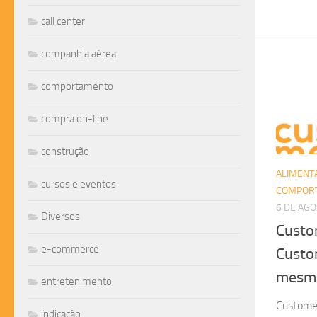
call center
companhia aérea
comportamento
compra on-line
construção
ALIMENT
cursos e eventos
COMPOR
6 DE AGO
Diversos
Custo
e-commerce
Custo
mesma
entretenimento
Customer
indicação