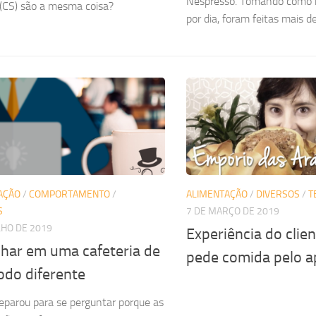
Nespresso. Tomando como m
(CS) são a mesma coisa?
por dia, foram feitas mais de.
AÇÃO
/
COMPORTAMENTO
/
ALIMENTAÇÃO
/
DIVERSOS
/
T
S
7 DE MARÇO DE 2019
LHO DE 2019
Experiência do clie
lhar em uma cafeteria de
pede comida pelo ap
do diferente
reparou para se perguntar porque as