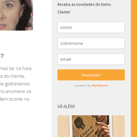
o?
mos ter na hora
 do cliente,
me gostaríamos.
lho enumerar os
dem ocorrer no
VÁ ALÉM!