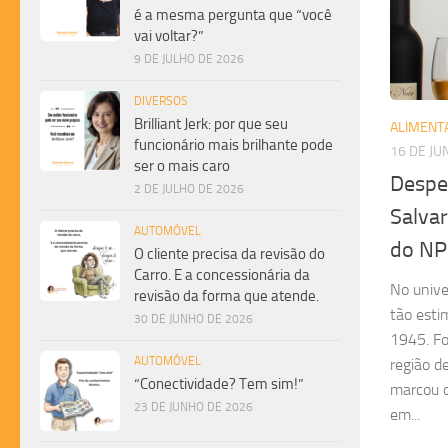
é a mesma pergunta que “você
vai voltar?”
9 DE JULHO DE 2026
DIVERSOS
Brilliant Jerk: por que seu
ALIMENT
funcionário mais brilhante pode
16 DE JU
ser o mais caro
Despe
2 DE JULHO DE 2026
Salvar
AUTOMÓVEL
do NP
O cliente precisa da revisão do
Carro. E a concessionária da
No unive
revisão da forma que atende.
tão est
30 DE JUNHO DE 2026
1945. Fo
AUTOMÓVEL
região 
“Conectividade? Tem sim!”
marcou o
23 DE JUNHO DE 2026
em...