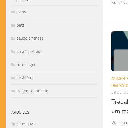
Success 
livros
pets
saúde e fitness
supermercado
tecnologia
vestuário
ALIMENT
DIVERSO
viagens e turismo
28 DE JU
Traba
um mo
ARQUIVOS
Você já 
julho 2026