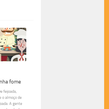
inha fome
e feijoada,
e o almoço de
joada. A gente