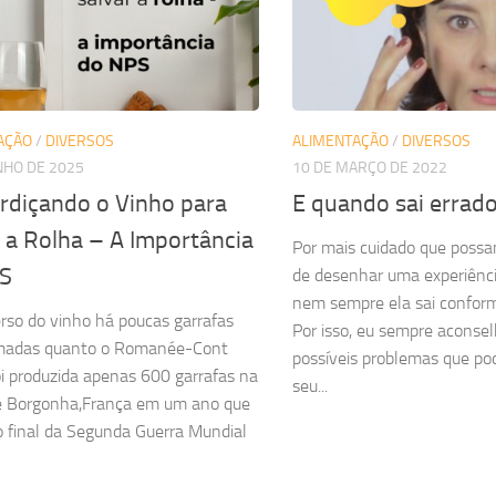
AÇÃO
/
DIVERSOS
ALIMENTAÇÃO
/
DIVERSOS
NHO DE 2025
10 DE MARÇO DE 2022
rdiçando o Vinho para
E quando sai errad
 a Rolha – A Importância
Por mais cuidado que possa
S
de desenhar uma experiência
nem sempre ela sai confor
rso do vinho há poucas garrafas
Por isso, eu sempre aconse
imadas quanto o Romanée-Cont
possíveis problemas que po
i produzida apenas 600 garrafas na
seu...
de Borgonha,França em um ano que
 final da Segunda Guerra Mundial