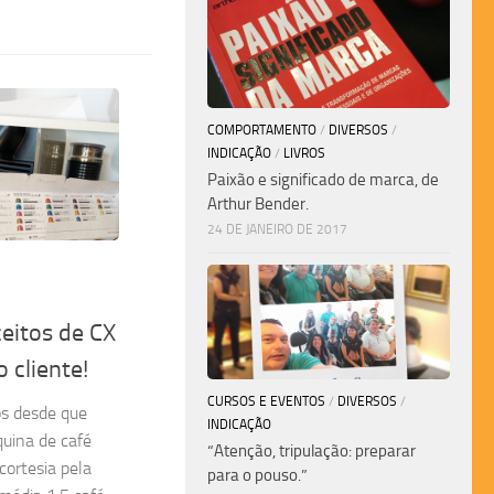
COMPORTAMENTO
/
DIVERSOS
/
INDICAÇÃO
/
LIVROS
Paixão e significado de marca, de
Arthur Bender.
24 DE JANEIRO DE 2017
eitos de CX
 cliente!
CURSOS E EVENTOS
/
DIVERSOS
/
os desde que
INDICAÇÃO
quina de café
“Atenção, tripulação: preparar
cortesia pela
para o pouso.”