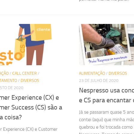
AÇÃO
/
CALL CENTER
/
ALIMENTAÇÃO
/
DIVERSOS
TAMENTO
/
DIVERSOS
23 DE JULHO DE 2020
STO DE 2020
Nespresso usa conc
mer Experience (CX) e
e CS para encantar o
mer Success (CS) são a
Já se passaram quase 5 an
 coisa?
contei (aqui) que minha má
quebrou e foi trocada como 
 Experience (CX) e Customer