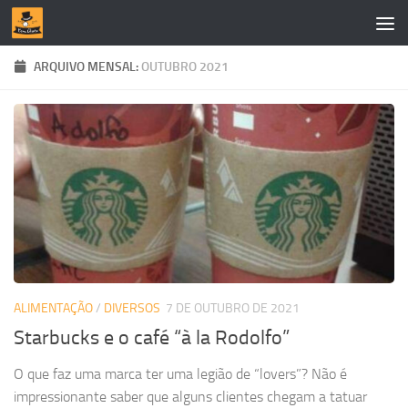
Skip to content
ARQUIVO MENSAL:
OUTUBRO 2021
ALIMENTAÇÃO
/
DIVERSOS
7 DE OUTUBRO DE 2021
Starbucks e o café “à la Rodolfo”
O que faz uma marca ter uma legião de “lovers”? Não é
impressionante saber que alguns clientes chegam a tatuar