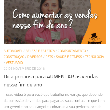
AUTOMÓVEL
/
BELEZA E ESTÉTICA
/
COMPORTAMENTO
/
CONSTRUÇÃO
/
DIVERSOS
/
PETS
/
SAÚDE E FITNESS
/
TECNOLOGIA
/
VESTUÁRIO
22 DE NOVEMBRO DE 2018
Dica preciosa para AUMENTAR as vendas
nesse fim de ano
Esse vídeo é para você que trabalha no varejo, que depende
da comissão de vendas para pagar as suas contas… e que tem
um gerente no seu cangote, cobrando a sua performance de...