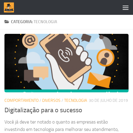
Skip to content
CATEGORIA:
TECNOLOGIA
COMPORTAMENTO
/
DIVERSOS
/
TECNOLOGIA
30 DE JULHO DE 2019
Digitalização para o sucesso
Você já deve ter notado o quanto as empresas estão
investindo em tecnologia para melhorar seu atendimento,