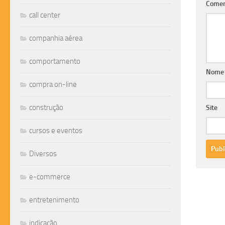
Comen
call center
companhia aérea
comportamento
Nom
compra on-line
construção
Site
cursos e eventos
Diversos
e-commerce
entretenimento
indicação