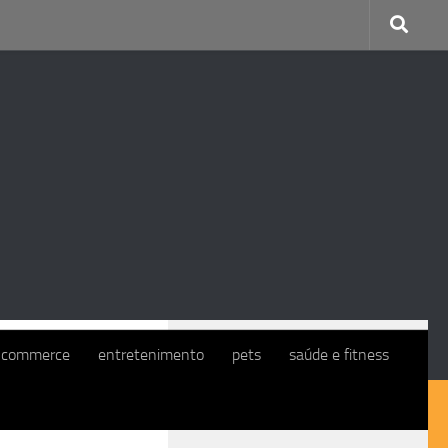
CONTINUE COM O EXMO. CLIENTE
-commerce
entretenimento
pets
saúde e fitness