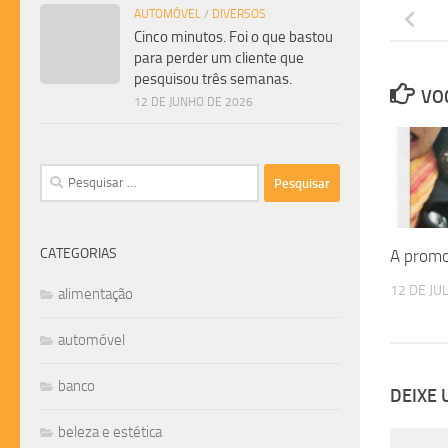
AUTOMÓVEL
/
DIVERSOS
Cinco minutos. Foi o que bastou
para perder um cliente que
pesquisou três semanas.
VOC
12 DE JUNHO DE 2026
Pesquisar
por:
CATEGORIAS
A promo
12 DE JU
alimentação
automóvel
banco
DEIXE
beleza e estética