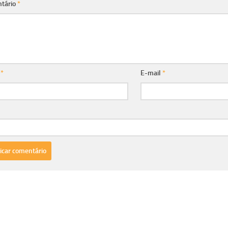
tário
*
e
*
E-mail
*