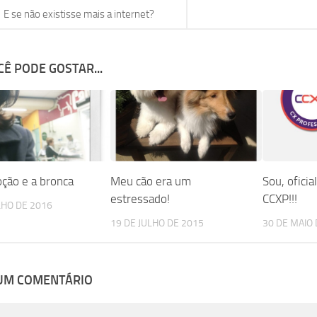
E se não existisse mais a internet?
Ê PODE GOSTAR...
ção e a bronca
Meu cão era um
Sou, ofici
estressado!
CCXP!!!
LHO DE 2016
19 DE JULHO DE 2015
30 DE MAIO 
 UM COMENTÁRIO