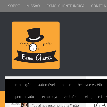
SOBRE
MISSÃO
EXMO. CLIENTE INDICA
CONTE A
Skip to content
I43_2
alimentação
automóvel
banco
beleza e estética
supermercado
tecnologia
vestuário
viagens e tur
DIVERSOS
i4
“Você nos recomendaria?” não