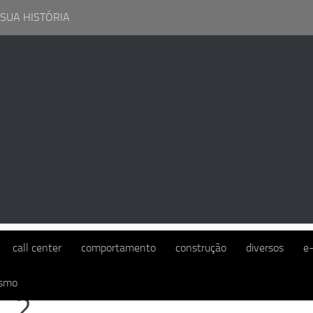
 SUA HISTÓRIA
call center
comportamento
construção
diversos
e
ismo
3_2