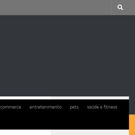
CONTINUE COM O EXMO. CLIENTE
-commerce
entretenimento
pets
saúde e fitness