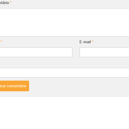
tário
*
e
*
E-mail
*