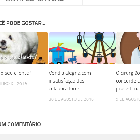
Ê PODE GOSTAR...
o seu cliente?
Vendia alegria com
O cirurgião
insatisfação dos
concorde c
NEIRO DE 2019
colaboradores
procedime
30 DE AGOSTO DE 2016
9 DE AGOST
 UM COMENTÁRIO