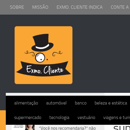
SOBRE
MISSÃO
EXMO. CLIENTE INDICA
CONTE A
Skip to content
SUPERM
alimentação
automóvel
banco
beleza e estética
supermercado
tecnologia
vestuário
viagens e tur
DIVERSOS
su
“Você nos recomendaria?” não