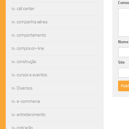
Comen
call center
companhia aérea
comportamento
Nom
compra on-line
construção
Site
cursos e eventos
Diversos
e-commerce
entretenimento
indicação