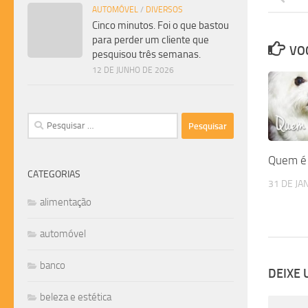
AUTOMÓVEL
/
DIVERSOS
Cinco minutos. Foi o que bastou
para perder um cliente que
VOC
pesquisou três semanas.
12 DE JUNHO DE 2026
Pesquisar
por:
Quem é 
CATEGORIAS
31 DE JA
alimentação
automóvel
banco
DEIXE
beleza e estética