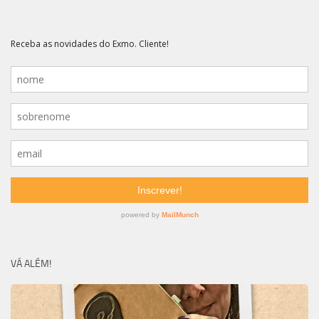
VÁ ALÉM!