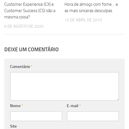
Hora de almoço com fome… e
Customer Experience (CX) e
as mais sinceras desculpas
Customer Success (CS) são a
mesma coisa?
12 DE ABRIL DE 2015
6 DE AGOSTO DE 2020
DEIXE UM COMENTÁRIO
Comentário
*
Nome
*
E-mail
*
Site