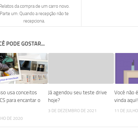
Relatos da compra de um carro novo.
Parte um: Quando a recepção não te
recepciona.
Ê PODE GOSTAR...
so usa conceitos
Já agendou seu teste drive
Você não 
 CS para encantar o
hoje?
vinda aqui!
3 DE DEZEMBRO DE 2021
11 DE JULHO
LHO DE 2020