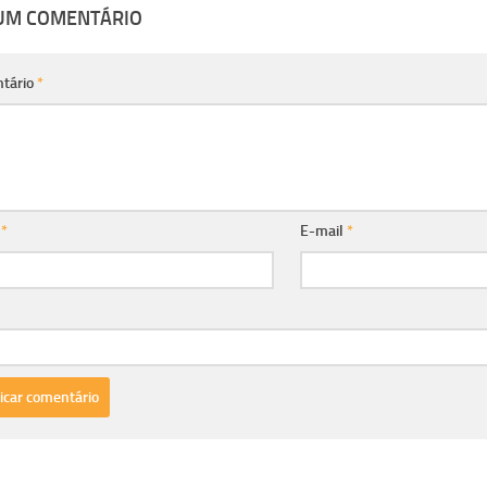
 UM COMENTÁRIO
tário
*
e
*
E-mail
*