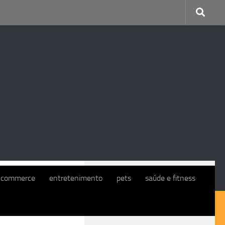
CONTINUE COM O EXMO. CLIENTE
-commerce
entretenimento
pets
saúde e fitness