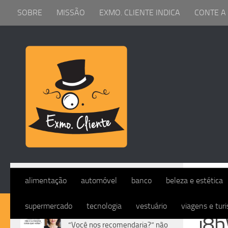
SOBRE
MISSÃO
EXMO. CLIENTE INDICA
CONTE A
Skip to content
I8BV2
alimentação
automóvel
banco
beleza e estética
supermercado
tecnologia
vestuário
viagens e tur
DIVERSOS
i8
“Você nos recomendaria?” não