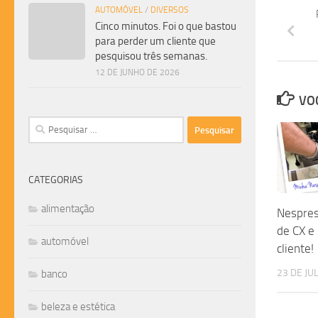
AUTOMÓVEL
/
DIVERSOS
Cinco minutos. Foi o que bastou
para perder um cliente que
pesquisou três semanas.
12 DE JUNHO DE 2026
VOC
Pesquisar
por:
CATEGORIAS
alimentação
Nespres
de CX e
automóvel
cliente!
23 DE JU
banco
beleza e estética