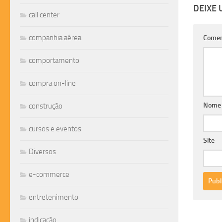
DEIXE
call center
companhia aérea
Comen
comportamento
compra on-line
Nom
construção
cursos e eventos
Site
Diversos
e-commerce
entretenimento
indicação