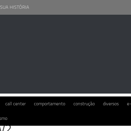
 SUA HISTÓRIA
call center
comportamento
construção
diversos
e
ismo
bV2