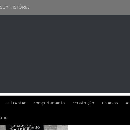
 SUA HISTÓRIA
:
RENAULT
call center
comportamento
construção
diversos
e
ismo