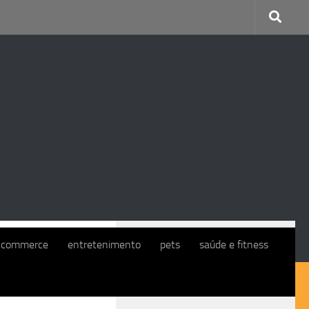
CONTINUE COM O EXMO. CLIENTE
-commerce
entretenimento
pets
saúde e fitness