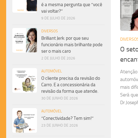
é a mesma pergunta que “você
vai voltar?”
9 DE JULHO DE 2026
DIVERSOS
Brilliant Jerk: por que seu
DIVERSO
funcionário mais brilhante pode
O seto
ser o mais caro
encant
2 DE JULHO DE 2026
Atenção 
AUTOMÓVEL
O cliente precisa da revisão do
automóve
Carro. E a concessionária da
mais difí
revisão da forma que atende.
Será que
30 DE JUNHO DE 2026
Dr.Joseph
AUTOMÓVEL
“Conectividade? Tem sim!”
23 DE JUNHO DE 2026