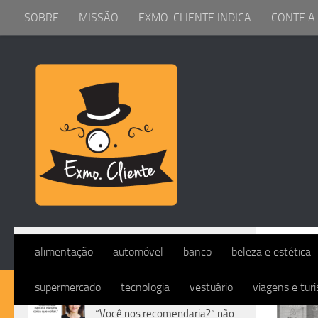
SOBRE
MISSÃO
EXMO. CLIENTE INDICA
CONTE A
Skip to content
TAG
alimentação
automóvel
banco
beleza e estética
supermercado
tecnologia
vestuário
viagens e tur
DIVERSOS
“Você nos recomendaria?” não