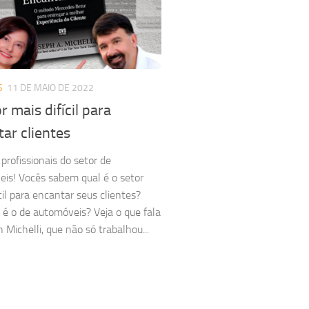
S
11 DE MAIO DE 2022
r mais difícil para
ar clientes
profissionais do setor de
is! Vocês sabem qual é o setor
cil para encantar seus clientes?
 é o de automóveis? Veja o que fala
 Michelli, que não só trabalhou...