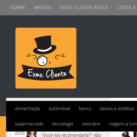
SOBRE
MISSÃO
EXMO. CLIENTE INDICA
CONTE A
Skip to content
TAG
alimentação
automóvel
banco
beleza e estética
supermercado
tecnologia
vestuário
viagens e tur
DIVERSOS
“Você nos recomendaria?” não