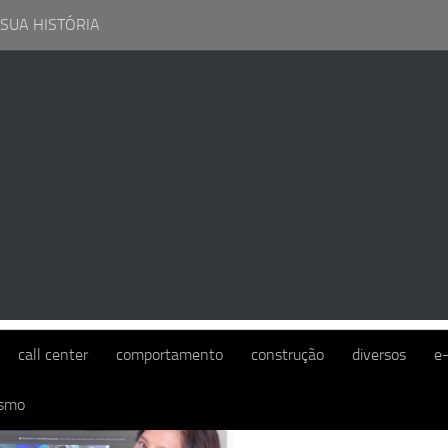
 SUA HISTÓRIA
:
EAD
call center
comportamento
construção
diversos
e
ismo