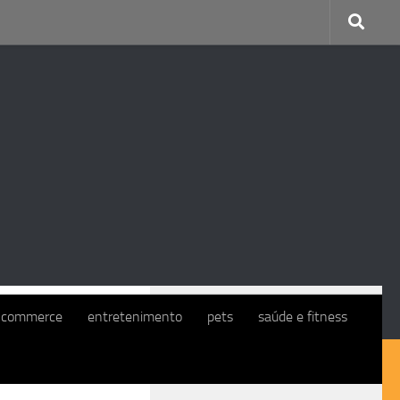
CONTINUE COM O EXMO. CLIENTE
-commerce
entretenimento
pets
saúde e fitness