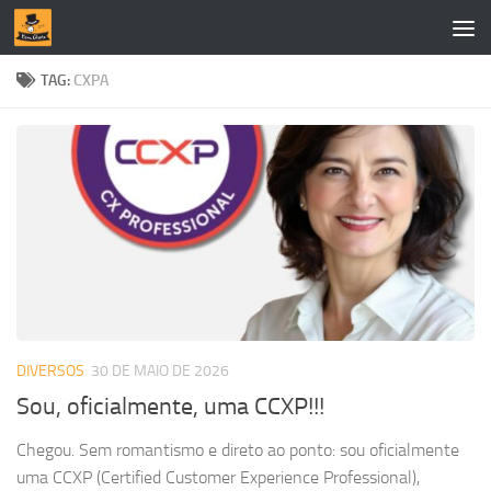
Skip to content
TAG:
CXPA
DIVERSOS
30 DE MAIO DE 2026
Sou, oficialmente, uma CCXP!!!
Chegou. Sem romantismo e direto ao ponto: sou oficialmente
uma CCXP (Certified Customer Experience Professional),