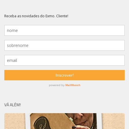
VÁ ALÉM!