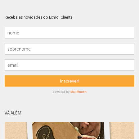
VÁ ALÉM!