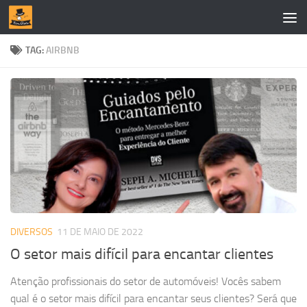
Skip to content
TAG:
AIRBNB
DIVERSOS
11 DE MAIO DE 2022
O setor mais difícil para encantar clientes
Atenção profissionais do setor de automóveis! Vocês sabem
qual é o setor mais difícil para encantar seus clientes? Será que