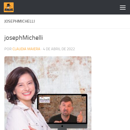
Skip to content
JOSEPHMICHELLI
josephMichelli
POR
CLAUDIA MAIERA
·
4 DE ABRIL DE 2022