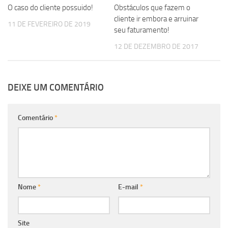
O caso do cliente possuido!
Obstáculos que fazem o
cliente ir embora e arruinar
11 DE FEVEREIRO DE 2019
seu faturamento!
12 DE DEZEMBRO DE 2017
DEIXE UM COMENTÁRIO
Comentário
*
Nome
*
E-mail
*
Site