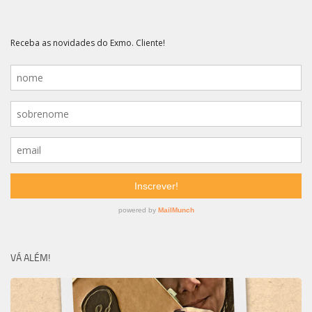
VÁ ALÉM!