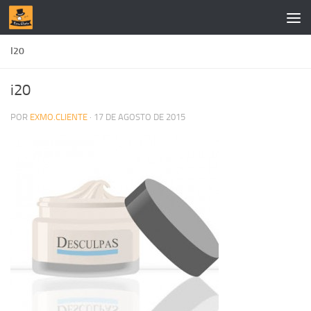
Skip to content
I20
i20
POR
EXMO.CLIENTE
·
17 DE AGOSTO DE 2015