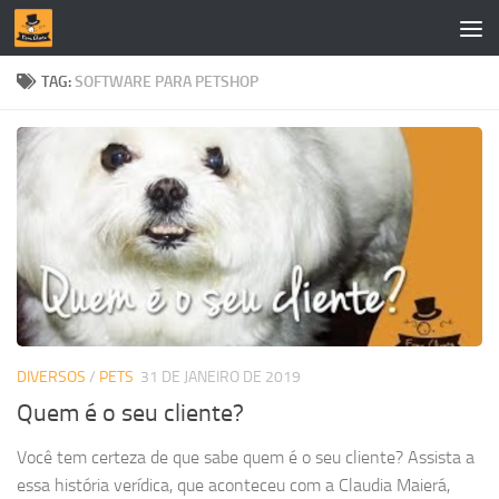
Skip to content
TAG:
SOFTWARE PARA PETSHOP
DIVERSOS
/
PETS
31 DE JANEIRO DE 2019
Quem é o seu cliente?
Você tem certeza de que sabe quem é o seu cliente? Assista a
essa história verídica, que aconteceu com a Claudia Maierá,