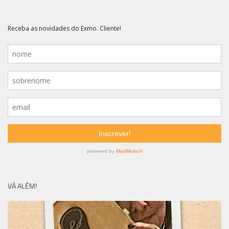
VÁ ALÉM!