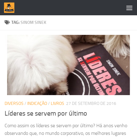
Skip to content
TAG:
SINOM SINEK
DIVERSOS
/
INDICAÇÃO
/
LIVROS
27 DE SETEMBRO DE 2016
Líderes se servem por último
Como assim os líderes se servem por último? Há anos venho
observando que, no mundo corporativo, os melhores lugares