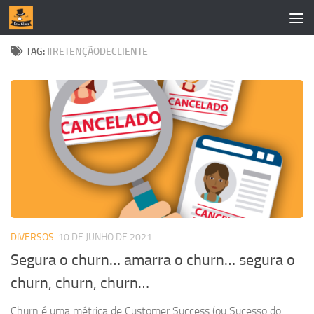
Skip to content
TAG:
#RETENÇÃODECLIENTE
DIVERSOS
10 DE JUNHO DE 2021
Segura o churn… amarra o churn… segura o
churn, churn, churn…
Churn é uma métrica de Customer Success (ou Sucesso do