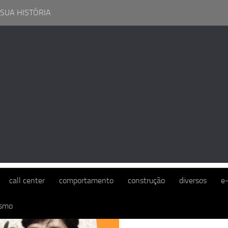
 SUA HISTÓRIA
:
RAPPI
call center
comportamento
construção
diversos
e
ismo