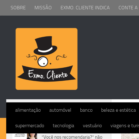
SOBRE
MISSÃO
EXMO. CLIENTE INDICA
CONTE A
Skip to content
TAG
alimentação
automóvel
banco
beleza e estética
supermercado
tecnologia
vestuário
viagens e tur
DIVERSOS
“Você nos recomendaria?” não