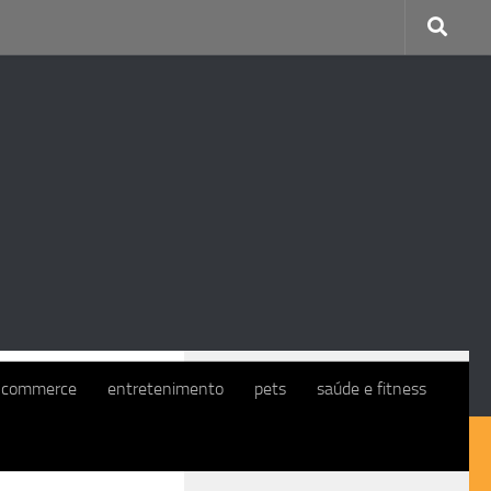
CONTINUE COM O EXMO. CLIENTE
-commerce
entretenimento
pets
saúde e fitness