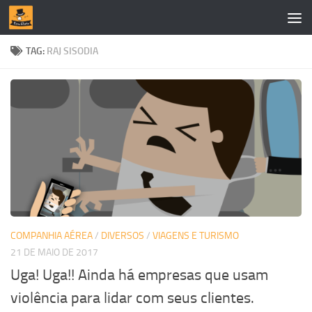
Skip to content
TAG:
RAJ SISODIA
COMPANHIA AÉREA
/
DIVERSOS
/
VIAGENS E TURISMO
21 DE MAIO DE 2017
Uga! Uga!! Ainda há empresas que usam
violência para lidar com seus clientes.