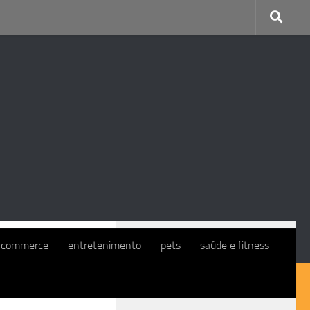
CONTINUE COM O EXMO. CLIENTE
-commerce
entretenimento
pets
saúde e fitness