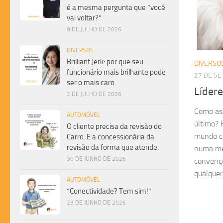
é a mesma pergunta que “você
vai voltar?”
9 DE JULHO DE 2026
DIVERSOS
Brilliant Jerk: por que seu
DIVERSO
funcionário mais brilhante pode
27 DE S
ser o mais caro
Lídere
2 DE JULHO DE 2026
Como ass
AUTOMÓVEL
último? 
O cliente precisa da revisão do
mundo co
Carro. E a concessionária da
revisão da forma que atende.
numa mes
30 DE JUNHO DE 2026
convençõ
qualquer.
AUTOMÓVEL
“Conectividade? Tem sim!”
23 DE JUNHO DE 2026