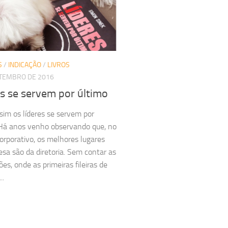
S
/
INDICAÇÃO
/
LIVROS
ETEMBRO DE 2016
s se servem por último
im os líderes se servem por
Há anos venho observando que, no
rporativo, os melhores lugares
a são da diretoria. Sem contar as
es, onde as primeiras fileiras de
..