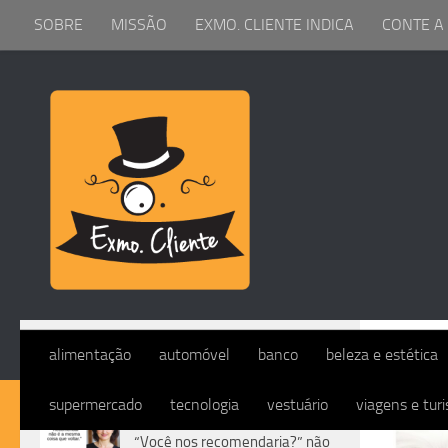
SOBRE
MISSÃO
EXMO. CLIENTE INDICA
CONTE A
Skip to content
TAG
alimentação
automóvel
banco
beleza e estética
supermercado
tecnologia
vestuário
viagens e tur
DIVERSOS
“Você nos recomendaria?” não