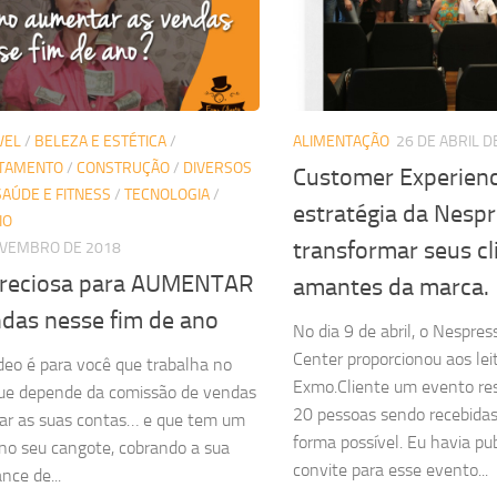
VEL
/
BELEZA E ESTÉTICA
/
ALIMENTAÇÃO
26 DE ABRIL D
TAMENTO
/
CONSTRUÇÃO
/
DIVERSOS
Customer Experienc
SAÚDE E FITNESS
/
TECNOLOGIA
/
estratégia da Nesp
IO
transformar seus c
OVEMBRO DE 2018
preciosa para AUMENTAR
amantes da marca.
ndas nesse fim de ano
No dia 9 de abril, o Nespres
Center proporcionou aos lei
eo é para você que trabalha no
Exmo.Cliente um evento re
que depende da comissão de vendas
20 pessoas sendo recebida
ar as suas contas… e que tem um
forma possível. Eu havia pu
no seu cangote, cobrando a sua
convite para esse evento...
nce de...