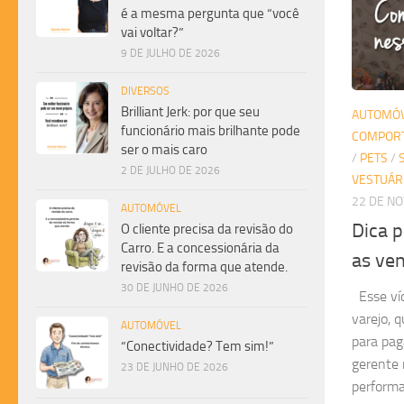
é a mesma pergunta que “você
vai voltar?”
9 DE JULHO DE 2026
DIVERSOS
Brilliant Jerk: por que seu
AUTOMÓ
funcionário mais brilhante pode
COMPOR
ser o mais caro
/
PETS
/
2 DE JULHO DE 2026
VESTUÁR
22 DE N
AUTOMÓVEL
Dica 
O cliente precisa da revisão do
Carro. E a concessionária da
as ve
revisão da forma que atende.
30 DE JUNHO DE 2026
Esse víd
varejo, 
AUTOMÓVEL
para pag
“Conectividade? Tem sim!”
gerente 
23 DE JUNHO DE 2026
performa