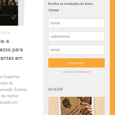
E 2016
e: a
resso para
lientes em
so Expertise
tores do
servado. Éramos
VÁ ALÉM!
s da melhor
blicado um