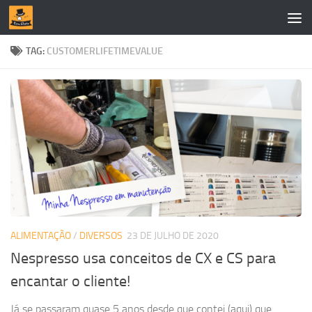
Skip to content
TAG:
CUSTOMERLIFETIMEVALUE
ALIMENTAÇÃO
/
DIVERSOS
23 DE JULHO DE 2020
Nespresso usa conceitos de CX e CS para
encantar o cliente!
Já se passaram quase 5 anos desde que contei (aqui) que