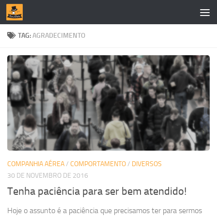
Skip to content
TAG:
AGRADECIMENTO
COMPANHIA AÉREA
/
COMPORTAMENTO
/
DIVERSOS
30 DE NOVEMBRO DE 2016
Tenha paciência para ser bem atendido!
Hoje o assunto é a paciência que precisamos ter para sermos