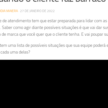
UDIA MAIERA
·
27 DE JANEIRO DE 2022
e de atendimento tem que estar preparada para lidar com a
s. Saber como agir diante possíveis situações é que vai dar s
de marca que você quer que o cliente tenha. E vai poupar 
 tem uma lista de possíveis situações que sua equipe poderá
 cada uma delas?