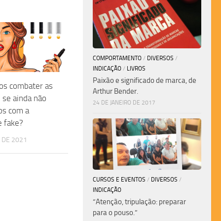
COMPORTAMENTO
/
DIVERSOS
/
INDICAÇÃO
/
LIVROS
Paixão e significado de marca, de
s combater as
Arthur Bender.
 se ainda não
24 DE JANEIRO DE 2017
s com a
e fake?
 DE 2021
CURSOS E EVENTOS
/
DIVERSOS
/
INDICAÇÃO
“Atenção, tripulação: preparar
para o pouso.”