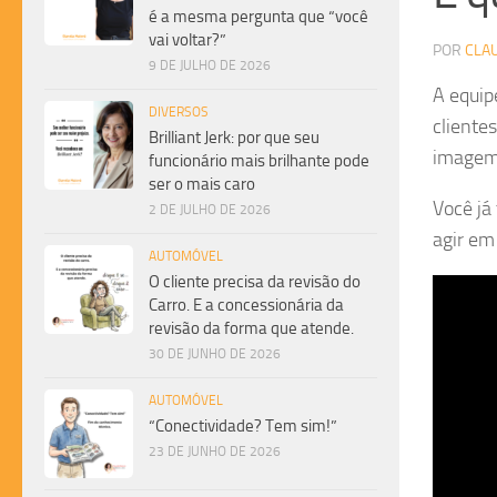
é a mesma pergunta que “você
vai voltar?”
POR
CLA
9 DE JULHO DE 2026
A equip
DIVERSOS
cliente
Brilliant Jerk: por que seu
imagem 
funcionário mais brilhante pode
ser o mais caro
Você já
2 DE JULHO DE 2026
agir em
AUTOMÓVEL
O cliente precisa da revisão do
Carro. E a concessionária da
revisão da forma que atende.
30 DE JUNHO DE 2026
AUTOMÓVEL
“Conectividade? Tem sim!”
23 DE JUNHO DE 2026