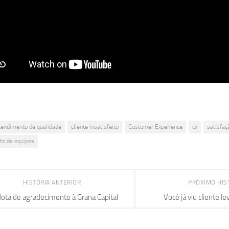
tendimento de qualidade
cliente insatisfeito
Customer Experience
cx
satisfaç
to de equipes
HISTÓRIA ANTERIOR
PRÓXIMO HIS
ota de agradecimento à Grana Capital
Você já viu cliente l