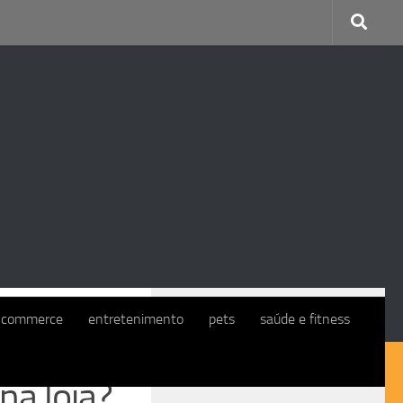
CONTINUE COM O EXMO. CLIENTE
-commerce
entretenimento
pets
saúde e fitness
na loja?