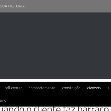
 SUA HISTÓRIA
OS
call center
comportamento
construção
diversos
e
ismo
uando o cliente faz barraco 