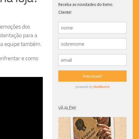
s emoções dos
ustentação para a
sua equipe também.
 enfrentar e como
VÁ ALÉM!