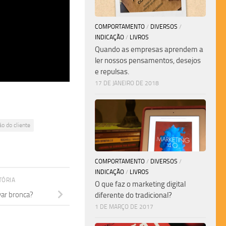
COMPORTAMENTO
/
DIVERSOS
/
INDICAÇÃO
/
LIVROS
Quando as empresas aprendem a
ler nossos pensamentos, desejos
e repulsas.
17 DE JANEIRO DE 2018
ão do cliente
COMPORTAMENTO
/
DIVERSOS
/
INDICAÇÃO
/
LIVROS
TÓRIA
O que faz o marketing digital
evar bronca?
diferente do tradicional?
1 DE MARÇO DE 2017