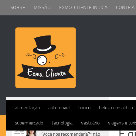
SOBRE
MISSÃO
EXMO. CLIENTE INDICA
CONTE A
Skip to content
DIVERS
alimentação
automóvel
banco
beleza e estética
supermercado
tecnologia
vestuário
viagens e tur
DIVERSOS
E q
“Você nos recomendaria?” não