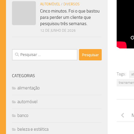
AUTOMÓVEL
/
DIVERSOS
Cinco minutos. Foi o que bastou
para perder um cliente que
pesquisou três semanas.
12 DE JUNHO DE 2026
Pesquisar
por:
Tags:
a
CATEGORIAS
treinamen
alimentação
automóvel
banco
N
beleza e estética