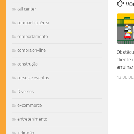
VOC
call center
companhia aérea
comportamento
compra on-line
Obstácu
cliente 
construção
arruina
12 DE D
cursos e eventos
Diversos
e-commerce
entretenimento
indicação