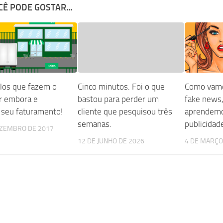
Ê PODE GOSTAR...
los que fazem o
Cinco minutos. Foi o que
Como vamo
ir embora e
bastou para perder um
fake news,
r seu faturamento!
cliente que pesquisou três
aprendemo
semanas.
publicidad
EZEMBRO DE 2017
12 DE JUNHO DE 2026
4 DE MARÇO