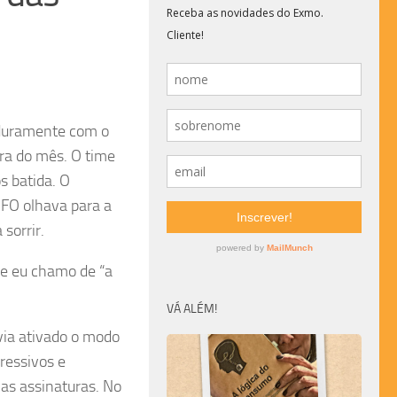
 duramente com o
ira do mês. O time
 batida. O
 CFO olhava para a
sorrir.
que eu chamo de “a
VÁ ALÉM!
via ativado o modo
ressivos e
as assinaturas. No