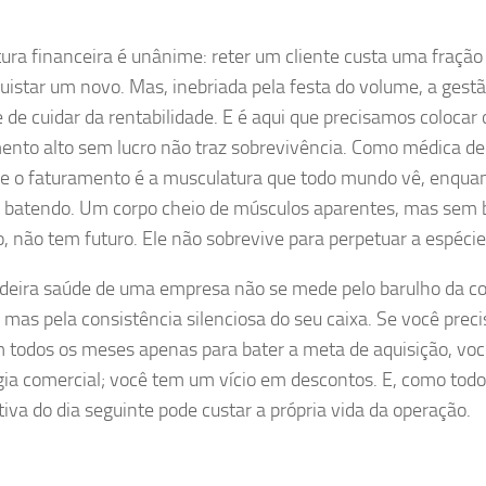
atura financeira é unânime: reter um cliente custa uma fração
uistar um novo. Mas, inebriada pela festa do volume, a ges
 de cuidar da rentabilidade. E é aqui que precisamos colocar 
ento alto sem lucro não traz sobrevivência. Como médica de
ue o faturamento é a musculatura que todo mundo vê, enquant
 batendo. Um corpo cheio de músculos aparentes, mas sem
o, não tem futuro. Ele não sobrevive para perpetuar a espécie
deira saúde de uma empresa não se mede pelo barulho da 
 mas pela consistência silenciosa do seu caixa. Se você preci
todos os meses apenas para bater a meta de aquisição, vo
gia comercial; você tem um vício em descontos. E, como todo 
tiva do dia seguinte pode custar a própria vida da operação.