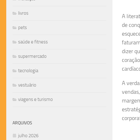
livros
A liter
de conq
pets
esquece
saúde e fitness
faturam
dizer q
supermercado
coração
cardíac
tecnologia
A verda
vestuário
vendas,
viagens e turismo
margem 
estraté
corpora
ARQUIVOS
julho 2026