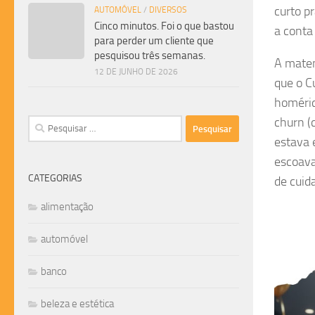
curto p
AUTOMÓVEL
/
DIVERSOS
Cinco minutos. Foi o que bastou
a conta
para perder um cliente que
pesquisou três semanas.
A matem
12 DE JUNHO DE 2026
que o C
homéric
churn (
Pesquisar
por:
estava 
escoava
CATEGORIAS
de cuid
alimentação
automóvel
banco
beleza e estética