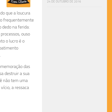
24 DE OUTUBRO DE 2016
 do que a loucura
tão frequentemente
o dedo na ferida:
 processos, ouso
o o lucro é o
 batimento
.
comemoração das
sa destruir a sua
cê não tem uma
vício, a ressaca