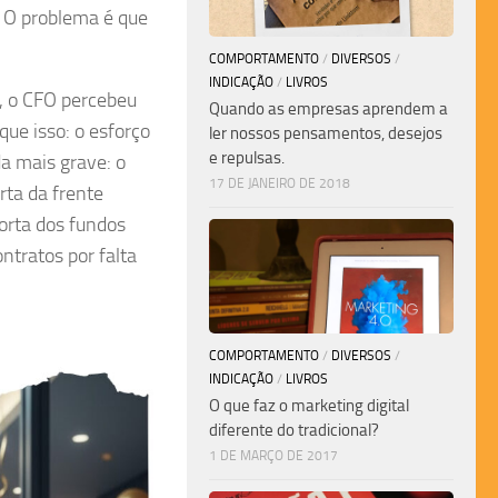
a. O problema é que
COMPORTAMENTO
/
DIVERSOS
/
INDICAÇÃO
/
LIVROS
s, o CFO percebeu
Quando as empresas aprendem a
que isso: o esforço
ler nossos pensamentos, desejos
e repulsas.
a mais grave: o
17 DE JANEIRO DE 2018
rta da frente
orta dos fundos
ntratos por falta
COMPORTAMENTO
/
DIVERSOS
/
INDICAÇÃO
/
LIVROS
O que faz o marketing digital
diferente do tradicional?
1 DE MARÇO DE 2017