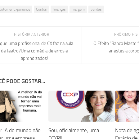
ustomer Experience
Custos
finanças
margem
vendas
HISTÓRIA ANTERIOR
PRÓXIMO HIS
que uma profissional de CX faz na aula
O Efeito “Banco Master”
de teatro?Uma comédia de erros e
anestesia corpo
aprendizados!
Ê PODE GOSTAR...
r IA do mundo não
Sou, oficialmente, uma
Nota de a
nar uma empresa
CCXP!!!
Estácio de