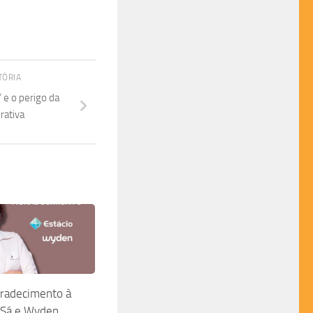
TÓRIA
 e o perigo da
rativa
gradecimento à
 Sá e Wyden