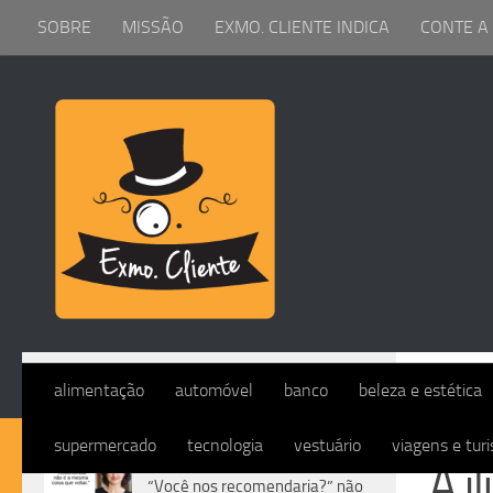
SOBRE
MISSÃO
EXMO. CLIENTE INDICA
CONTE A
Skip to content
DIVERS
alimentação
automóvel
banco
beleza e estética
supermercado
tecnologia
vestuário
viagens e tur
DIVERSOS
A i
“Você nos recomendaria?” não