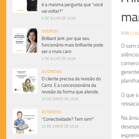
é a mesma pergunta que “você
vai voltar?”
ma
9 DE JULHO DE 2026
DIVERSOS
POR
CLA
Brilliant Jerk: por que seu
funcionário mais brilhante pode
O som d
ser o mais caro
silêncio
2 DE JULHO DE 2026
comerci
gerente
AUTOMÓVEL
O cliente precisa da revisão do
planilh
Carro. E a concessionária da
revisão da forma que atende.
O que a
30 DE JUNHO DE 2026
ressaca
AUTOMÓVEL
Na ânsi
“Conectividade? Tem sim!”
desespe
23 DE JUNHO DE 2026
espreme