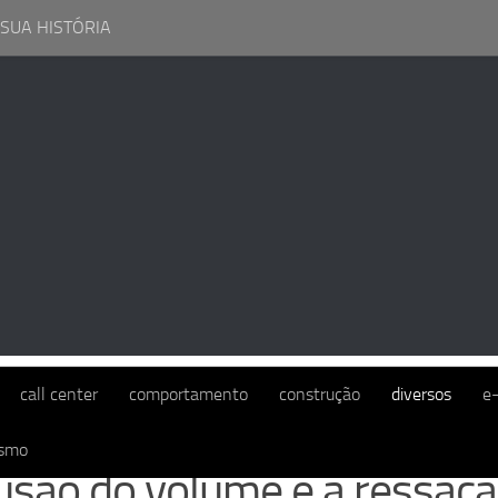
 SUA HISTÓRIA
OS
call center
comportamento
construção
diversos
e
ismo
lusão do volume e a ressaca