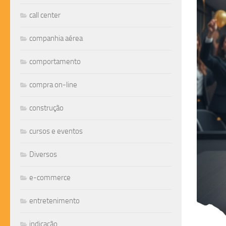
call center
companhia aérea
comportamento
compra on-line
construção
cursos e eventos
Diversos
e-commerce
entretenimento
indicação