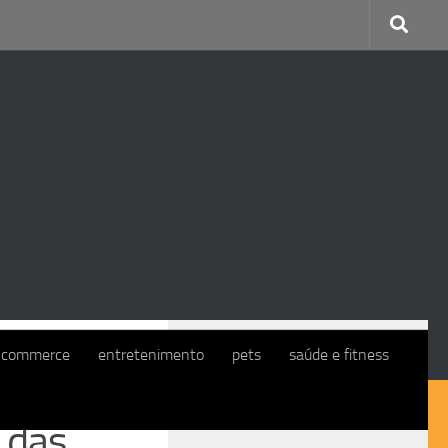
CONTINUE COM O EXMO. CLIENTE
-commerce
entretenimento
pets
saúde e fitness
 das