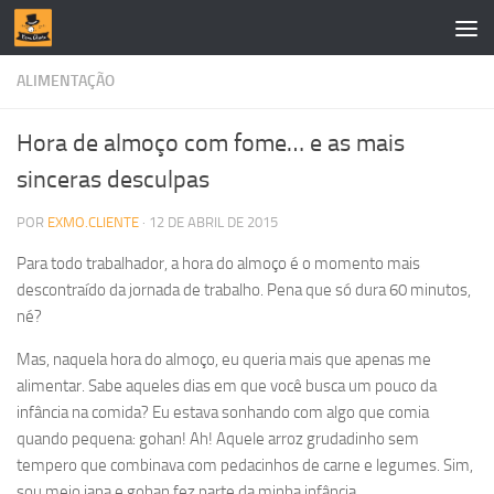
Skip to content
ALIMENTAÇÃO
Hora de almoço com fome… e as mais
sinceras desculpas
POR
EXMO.CLIENTE
·
12 DE ABRIL DE 2015
Para todo trabalhador, a hora do almoço é o momento mais
descontraído da jornada de trabalho. Pena que só dura 60 minutos,
né?
Mas, naquela hora do almoço, eu queria mais que apenas me
alimentar. Sabe aqueles dias em que você busca um pouco da
infância na comida? Eu estava sonhando com algo que comia
quando pequena: gohan! Ah! Aquele arroz grudadinho sem
tempero que combinava com pedacinhos de carne e legumes. Sim,
sou meio japa e gohan fez parte da minha infância.