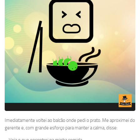
Imediatamente voltei ao balcão onde pedi o prato. Me aproximei do
gerente e, com grande esforço para manter a calma, disse: