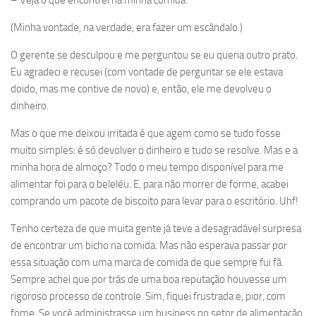
– Veja o que encontrei na minha comida.
(Minha vontade, na verdade, era fazer um escândalo.)
O gerente se desculpou e me perguntou se eu queria outro prato.
Eu agradeci e recusei (com vontade de perguntar se ele estava
doido, mas me contive de novo) e, então, ele me devolveu o
dinheiro.
Mas o que me deixou irritada é que agem como se tudo fosse
muito simples: é só devolver o dinheiro e tudo se resolve. Mas e a
minha hora de almoço? Todo o meu tempo disponível para me
alimentar foi para o beleléu. E, para não morrer de forme, acabei
comprando um pacote de biscoito para levar para o escritório. Uhf!
Tenho certeza de que muita gente já teve a desagradável surpresa
de encontrar um bicho na comida. Mas não esperava passar por
essa situação com uma marca de comida de que sempre fui fã.
Sempre achei que por trás de uma boa reputação houvesse um
rigoroso processo de controle. Sim, fiquei frustrada e, pior, com
fome. Se você administrasse um business no setor de alimentação,