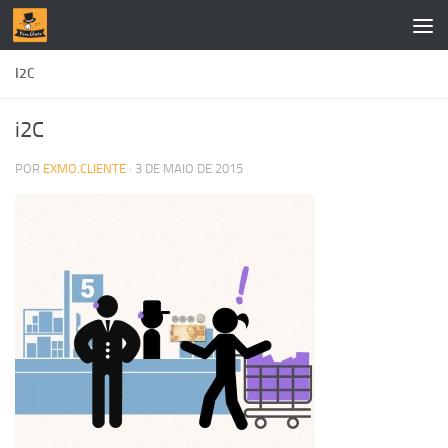
Skip to content
I2C
i2C
POR
EXMO.CLIENTE
·
3 DE MAIO DE 2015