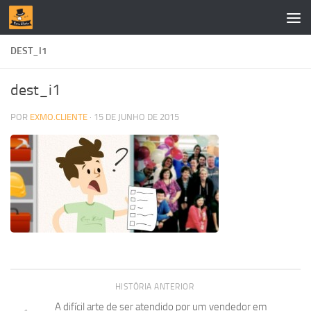
Skip to content
DEST_I1
dest_i1
POR
EXMO.CLIENTE
·
15 DE JUNHO DE 2015
HISTÓRIA ANTERIOR
A difícil arte de ser atendido por um vendedor em